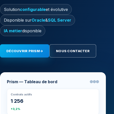
Solution
configurable
et évolutive
Disponible sur
Oracle
&
SQL Server
IA métier
disponible
DÉCOUVRIR PRISM
→
NOUS CONTACTER
Prism — Tableau de bord
Contrats actifs
1 256
+3,2%