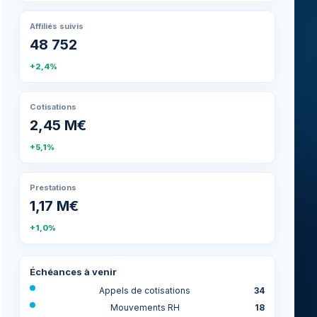
Affiliés suivis
48 752
+2,4%
Cotisations
2,45 M€
+5,1%
Prestations
1,17 M€
+1,0%
Échéances à venir
Appels de cotisations
34
Mouvements RH
18